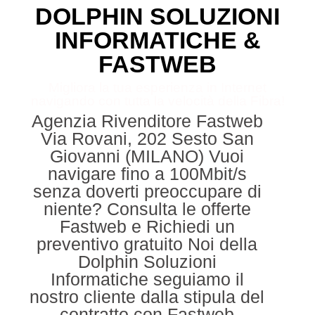
DOLPHIN SOLUZIONI
INFORMATICHE &
FASTWEB
Migliora la tua esperienza in Internet
navigando con tutta la velocità della Fibra!
Agenzia Rivenditore Fastweb
Via Rovani, 202 Sesto San
Giovanni (MILANO) Vuoi
navigare fino a 100Mbit/s
senza doverti preoccupare di
niente? Consulta le offerte
Fastweb e Richiedi un
preventivo gratuito Noi della
Dolphin Soluzioni
Informatiche seguiamo il
nostro cliente dalla stipula del
contratto con Fastweb