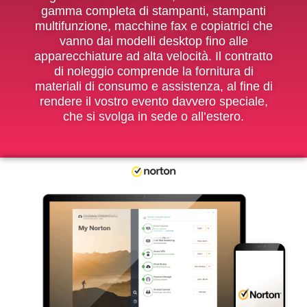
gamma completa di stampanti, stampanti
multifunzione, macchine fax e copiatrici che
vanno dai modelli desktop fino alle
apparecchiature ad alta velocità. Il contratto
di noleggio comprende la fornitura di
materiali di consumo e assistenza, al fine di
rendere il vostro evento davvero speciale,
che si svolga in sede o all’estero.