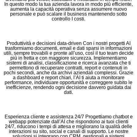
In questo modo la tua azienda lavora in modo più efficiente,
aumenta la capacità operativa senza assumere nuovo
personale e può scalare il business mantenendo sotto
controllo I costi.
Produttività e decisioni data‑driven Con i nostri progetti AI
trasformiamo documenti, email e dati sparsi in informazioni
utili, sempre trovabili e pronte all’uso, così il tuo team decide
più in fretta e con maggiore sicurezza. Implementiamo
sistemi di analisi, classificazione e ricerca avanzata che ti
permettono di recuperare contratti, report e contenuti in
pochi secondi, anche da archivi aziendali complessi. Grazie
a dashboard e report chiari, l’AI ti aiuta a monitorare
performance, individuare opportunità e correggere subito le
inefficienze, rendendo ogni decisione davvero guidata dai
dati.
Esperienza cliente e assistenza 24/7 Progettiamo chatbot e
webapp potenziate dall’AI che rispondono ai tuoi clienti
24/7, riducono i tempi di attesa e migliorano la qualità delle
interazioni su sito, social e canali di supporto. Le nostre
soluzioni si integrano con CRM, gestionali e sistemi