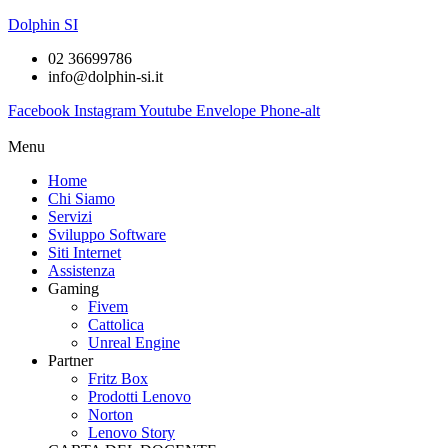
Dolphin SI
02 36699786
info@dolphin-si.it
Facebook
Instagram
Youtube
Envelope
Phone-alt
Menu
Home
Chi Siamo
Servizi
Sviluppo Software
Siti Internet
Assistenza
Gaming
Fivem
Cattolica
Unreal Engine
Partner
Fritz Box
Prodotti Lenovo
Norton
Lenovo Story