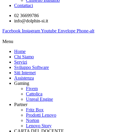
Cinisello Balsamo
Contattaci
02 36699786
info@dolphin-si.it
Facebook
Instagram
Youtube
Envelope
Phone-alt
Menu
Home
Chi Siamo
Servizi
Sviluppo Software
Siti Internet
Assistenza
Gaming
Fivem
Cattolica
Unreal Engine
Partner
Fritz Box
Prodotti Lenovo
Norton
Lenovo Story
CARTA DEL DOCENTE